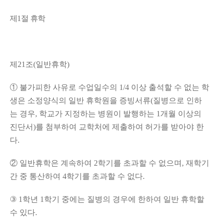
제
1
절 휴학
제
21
조
(
일반휴학
)
①
불가피한 사유로 수업일수의
1/4
이상 출석할 수 없는 학
생은 소정양식의 일반 휴학원을 증빙서류
(
질병으로 인하
는 경우
,
학교가 지정하는 병원이 발행하는
1
개월 이상의
진단서
)
를 첨부하여 교학처에 제출하여 허가를 받아야 한
다
.
②
일반휴학은 계속하여
2
학기를 초과할 수 없으며
,
재학기
간 중 통산하여
4
학기를 초과할 수 없다
.
③
1
학년
1
학기 중에는 질병의 경우에 한하여 일반 휴학할
수 있다
.