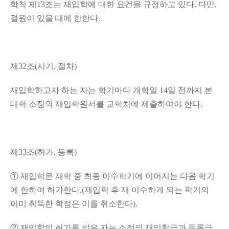
학칙 제
13
조는 재입학에 대한 요건을 규정하고 있다
.
다만
,
결원이 있을 때에 한한다
.
제
32
조
(
시기
,
절차
)
재입학하고자 하는 자는 학기마다 개학일
14
일 전까지 본
대학 소정의 재입학원서를 교학처에 제출하여야 한다
.
제
33
조
(
허가
,
등록
)
①
재입학은 재학 중 최종 이수학기에 이어지는 다음 학기
에 한하여 허가한다
.(
재입학 후 재 이수하게 되는 학기의
이미 취득한 학점은 이를 취소한다
).
②
재입학의 허가를 받은 자는 소정의 재입학금과 등록금