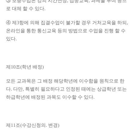
③
보충수업은 강의 시간연장
,
집중교육
,
과제물 부여 등으
로 대체 할 수 있다
.
④
제
3
항에 의해 집결수업이 불가할 경우 거처교육을 하되
,
온라인을 통한 통신교육 등의 방법으로 수업을 진행 할 수
있다
.
제
10
조
(
학년 배정
)
모든 교과목은 그 배정 해당학년에 이수함을 원칙으로 한
다
.
다만
,
특별히 필요하다고 인정된 때에는 상급학년 또는
하급학년에 배정된 과목도 이수할 수 있다
.
제
11
조
(
수강신청의
.
변경
)