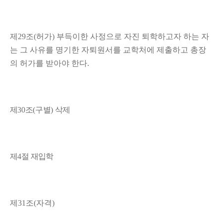
제
29
조
(
허가
)
부득이한 사정으로 자진 퇴학하고자 하는 자
는 그 사유를 명기한 자퇴원서를 교학처에 제출하고 총장
의 허가를 받아야 한다
.
제
30
조
(
구별
)
삭제
제
4
절 재입학
제
31
조
(
자격
)