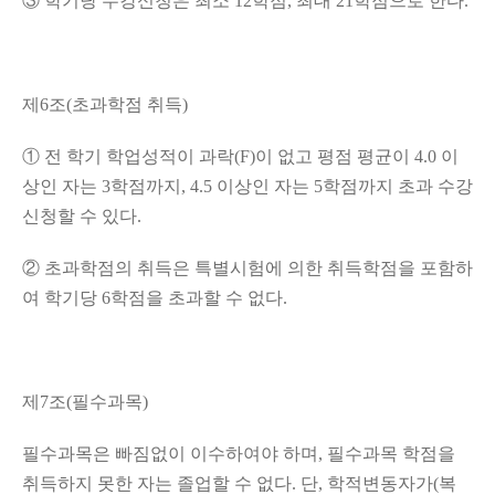
③
학기당 수강신청은 최소
12
학점
,
최대
21
학점으로 한다
.
제
6
조
(
초과학점 취득
)
①
전 학기 학업성적이 과락
(F)
이 없고 평점 평균이
4.0
이
상인 자는
3
학점까지
, 4.5
이상인 자는
5
학점까지 초과 수강
신청할 수 있다
.
②
초과학점의 취득은 특별시험에 의한 취득학점을 포함하
여 학기당
6
학점을 초과할 수 없다
.
제
7
조
(
필수과목
)
필수과목은 빠짐없이 이수하여야 하며
,
필수과목 학점을
취득하지 못한 자는 졸업할 수 없다
.
단
,
학적변동자가
(
복