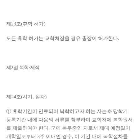
제
23
조
(
휴학 허가
)
모든 휴학 허가는 교학처장을 경유 총장이 허가한다
.
제
2
절 복학
·
제적
제
24
조
(
시기
,
절차
)
①
휴학기간이 만료되어 복학하고자 하는 자는 해당학기
등록기간 내에 다음의 서류를 첨부하여 교학처에 복학원서
를 제출하여야 한다
.
군에 복무중인 자로서 제대 예정일이
개학일로부터
3
주 이내인 경우
,
이 기간 내에 복학절차를