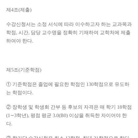
제
4
조
(
제출
)
수강신청서는 소정 서식에 따라 이수하고자 하는 교과목과
학점
,
시간
,
담당 교수명을 정확히 기재하여 교학처에 제출
하여야 한다
.
제
5
조
(
기준학점
)
①
기준학점은 졸업에 필요한 학점인
130
학점으로 유도하
는 학점이다
.
②
장학생 및 학생회 간부 등 후보의 자격은 매 학기
18
학점
(1
∼
3
학년
),
평점 평균
3.0(B0)
이상을 취득한 자이어야 한
다
.