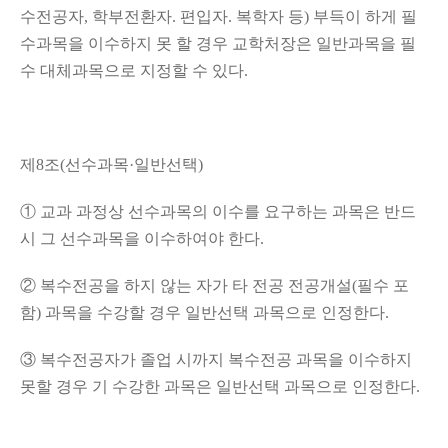
수전공자
,
학부전환자
.
편입자
.
복학자 등
)
부득이 하게 필
수과목을 이수하지 못 할 경우 교학처장은 일반과목을 필
수 대체과목으로 지정할 수 있다
.
제
8
조
(
선수과목
·
일반선택
)
①
교과 과정상 선수과목의 이수를 요구하는 과목은 반드
시 그 선수과목을 이수하여야 한다
.
②
복수전공을 하지 않는 자가 타 전공 전공개설
(
필수 포
함
)
과목을 수강할 경우 일반선택 과목으로 인정한다
.
③
복수전공자가 졸업 시까지 복수전공 과목을 이수하지
못할 경우 기 수강한 과목은 일반선택 과목으로 인정한다
.