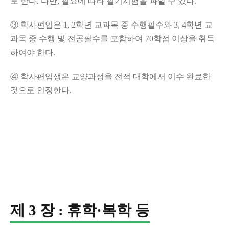
로 한다
.
다만
,
필요에 따라 필기시험을 과할 수 있다
.
③
학사편입은
1, 2
학년 교과목 중 수행필수와
3, 4
학년 교
과목 중 수행 및 전공필수를 포함하여
70
학점 이상을 취득
하여야 한다
.
④
학사편입생은 교양과정을 전적 대학에서 이수 완료한
것으로 인정한다
.
제 3 장 : 휴학·복학 등