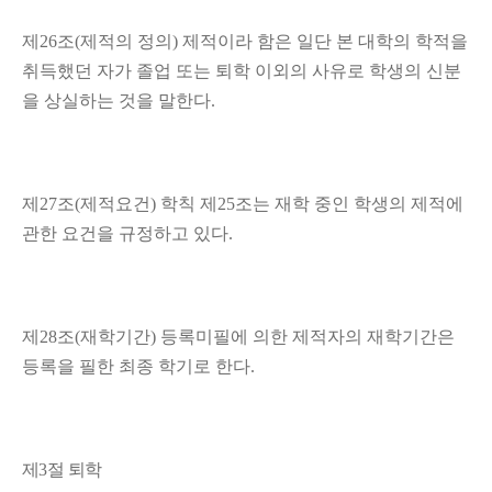
제
26
조
(
제적의 정의
)
제적이라 함은 일단 본 대학의 학적을
취득했던 자가 졸업 또는 퇴학 이외의 사유로 학생의 신분
을 상실하는 것을 말한다
.
제
27
조
(
제적요건
)
학칙 제
25
조는 재학 중인 학생의 제적에
관한 요건을 규정하고 있다
.
제
28
조
(
재학기간
)
등록미필에 의한 제적자의 재학기간은
등록을 필한 최종 학기로 한다
.
제
3
절 퇴학