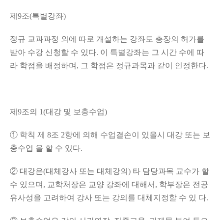
제
9
조
(
특별강좌
)
정규 교과과정 외에 따로 개설하는 강좌도 총장의 허가를
받아 수강 신청할 수 있다
.
이 특별강좌는 그 시간 수에 따
라 학점을 배정하며
,
그 학점은 정규과목과 같이 인정한다
.
제
9
조의
1(
대강 및 보충수업
)
①
학칙 제
8
조
2
항에 의해 수업결손이 있을시 대강 또는 보
충수업 을 할 수 있다
.
②
대강은
(
대체강사 또는 대체강의
)
타 담당과목 교수가 할
수 있으며
,
교학처장은 교양 강좌에 대해서
,
학부장은 전공
유사성을 고려하여 강사 또는 강의를 대체지정할 수 있 다
.