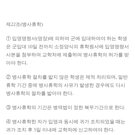
제
22
조
(
병사휴학
)
①
입영명령서
(
영장
)
에 의하여 군에 입대하여야 하는 학생
은 군입대
10
일 전까지 소정양식의 휴학원서에 입영명령서
사본을 첨부하여 교학처에 제출하여 병사휴학의 허가를 받
아야 한다
.
②
병사휴학 절차를 밟지 않은 학생은 제적 처리되며
,
일반
휴학 기간 중에 병사휴학의 사유가 발생한 경우에도 다시
병사휴학의 절차를 밟아야 한다
.
③
병사휴학의 기간은 병역법이 정한 복무기간으로 한다
.
④
병사휴학한 자가 입영과 동시에 귀가 조치되었을 때는
귀가 조치 후
5
일 이내에 교학처에 신고하여야 한다
.