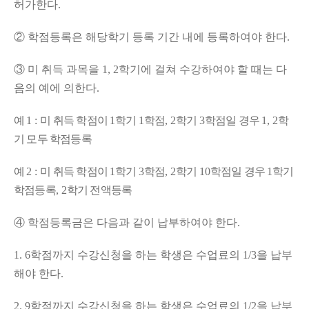
허가한다
.
②
학점등록은 해당학기 등록 기간 내에 등록하여야 한다
.
③
미 취득 과목을
1, 2
학기에 걸쳐 수강하여야 할 때는 다
음의 예에 의한다
.
예
1 :
미 취득 학점이
1
학기
1
학점
, 2
학기
3
학점일 경우
1, 2
학
기 모두 학점등록
예
2 :
미 취득 학점이
1
학기
3
학점
, 2
학기
10
학점일 경우
1
학기
학점등록
, 2
학기 전액등록
④
학점등록금은 다음과 같이 납부하여야 한다
.
1. 6
학점까지 수강신청을 하는 학생은 수업료의
1/3
을 납부
해야 한다
.
2. 9
학점까지 수강신청을 하는 학생은 수업료의
1/2
을 납부