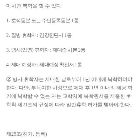
마치면 복학을 할 수 있다
.
1.
호적등본 또는 주민등록등본
1
통
2.
질병 휴학자
:
건강진단서
1
통
3.
병사
(
입영
)
휴학자
:
제대증 사본
2
통
4.
제대 예정자
:
제대예정 확인서
1
통
②
병사 휴학자는 제대한 날로부터
1
년 이내에 복학하여야
한다
.
다만
,
부득이한 사정으로 제대 후
1
년 이내의 해당 학
기에 복학할 수 없는 자는 교학처에 복학원서를 제출한 후
학칙 제
21
조의 규정에 따라 일반휴학 허가를 받아야 한다
.
제
25
조
(
허가
,
등록
)