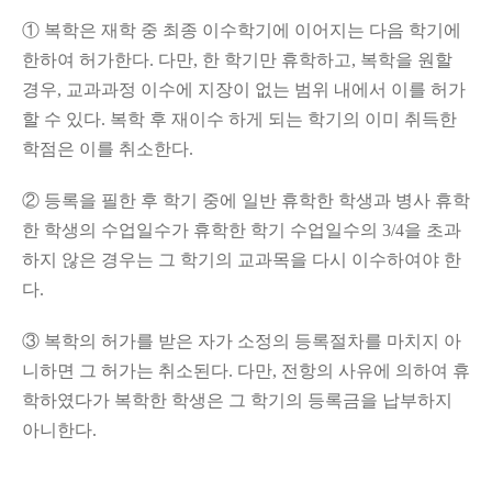
①
복학은 재학 중 최종 이수학기에 이어지는 다음 학기에
한하여 허가한다
.
다만
,
한 학기만 휴학하고
,
복학을 원할
경우
,
교과과정 이수에 지장이 없는 범위 내에서 이를 허가
할 수 있다
.
복학 후 재이수 하게 되는 학기의 이미 취득한
학점은 이를 취소한다
.
②
등록을 필한 후 학기 중에 일반 휴학한 학생과 병사 휴학
한 학생의 수업일수가 휴학한 학기 수업일수의
3/4
을 초과
하지 않은 경우는 그 학기의 교과목을 다시 이수하여야 한
다
.
③
복학의 허가를 받은 자가 소정의 등록절차를 마치지 아
니하면 그 허가는 취소된다
.
다만
,
전항의 사유에 의하여 휴
학하였다가 복학한 학생은 그 학기의 등록금을 납부하지
아니한다
.