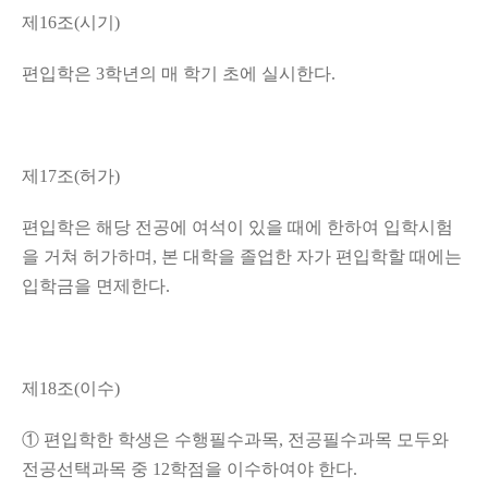
제
16
조
(
시기
)
편입학은
3
학년의 매 학기 초에 실시한다
.
제
17
조
(
허가
)
편입학은 해당 전공에 여석이 있을 때에 한하여 입학시험
을 거쳐 허가하며
,
본 대학을 졸업한 자가 편입학할 때에는
입학금을 면제한다
.
제
18
조
(
이수
)
①
편입학한 학생은 수행필수과목
,
전공필수과목 모두와
전공선택과목 중
12
학점을 이수하여야 한다
.