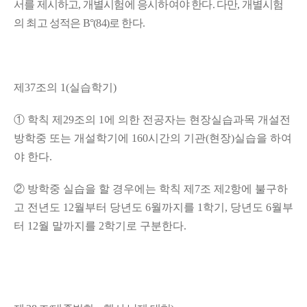
서를 제시하고, 개별시험에 응시하여야 한다. 다만, 개별시험
의 최고 성적은 B°(84)로 한다.
제
37
조의
1(
실습학기
)
①
학칙 제
29
조의
1
에 의한 전공자는 현장실습과목 개설전
방학중 또는 개설학기에
160
시간의 기관
(
현장
)
실습을 하여
야 한다
.
②
방학중 실습을 할 경우에는 학칙 제
7
조 제
2
항에 불구하
고 전년도
12
월부터 당년도
6
월까지를
1
학기
,
당년도
6
월부
터
12
월 말까지를
2
학기로 구분한다.