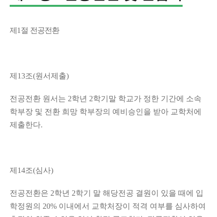
제
1
절 전공전환
제
13
조
(
원서제출
)
전공전환 원서는
2
학년
2
학기말 학교가 정한 기간에 소속
학부장 및 전환 희망 학부장의 예비승인을 받아 교학처에
제출한다
.
제
14
조
(
심사
)
전공전환은
2
학년
2
학기 말 해당전공 결원이 있을 때에 입
학정원의
20%
이내에서 교학처장이 적격 여부를 심사하여