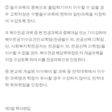
②
필수과목의 중복으로 졸업학기까지 이수할 수 없을 경
우 교학처장은 수행필수과목에 한하여 일반과목을 지정하
여 수강토록 한다
.
③
복수전공 과목 중 본 전공과목과 중복개설 또는 기수강하여
복수전공 이수요건인
42
학점
(
전공필수
30, 전공
선택
12학점 ,
단, 사회복지학전공자는 전공필수 30, 전공선택 21학점)
을
이수할 수 없을 경우
,
복수전공 해당학부장은 타 개설과목을
지정 수강토록 하여 이를 전공과목으로 인정한다
.
④
본교에 개설된 이수해야 할 과목 중 전적대학에서 이수
한 과목명과 학점이 유사할 경우 수강하지 않아도 전적대
학 취득학점을 인정한다
.
제
3
절 학사편입