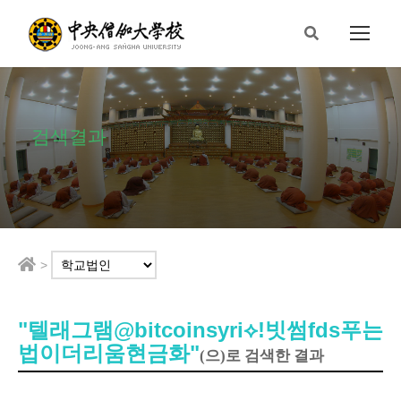
검색결과
>
"텔래그램@bitcoinsyri⟡ǃ빗썸fds푸는
법이더리움현금화"
(으)로 검색한 결과