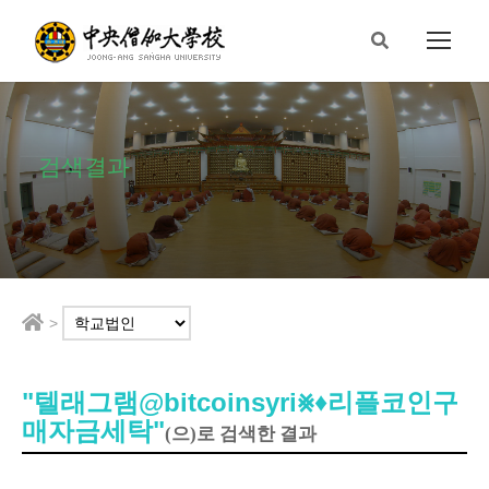
검색결과
>
"텔래그램@bitcoinsyri⨳♦리플코인구
매자금세탁"
(으)로 검색한 결과