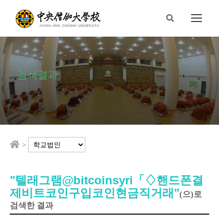
검색결과
>
"텔래그램@bitcoinsyri「♢핸드폰결
제비트코인구입코인현금직거래"
(으)로
검색한 결과