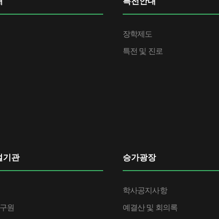
내
특전안내
장학제도
특전 및 진로
설기관
승가광장
학사공지사항
구원
예결산 및 회의록