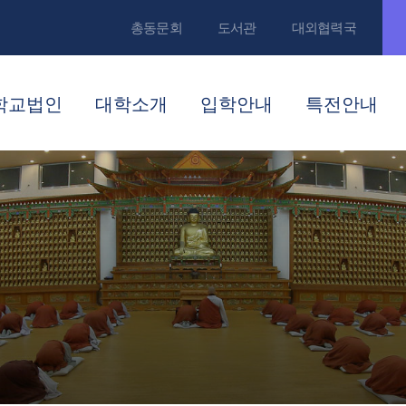
총동문회
도서관
대외협력국
학교법인
대학소개
입학안내
특전안내