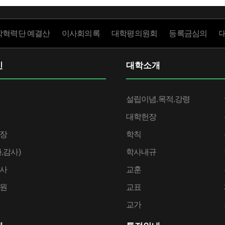
학혁력단 예결산
이사회의록
대학평의원회
등록금심의
인
대학소개
설립이념.목적.강령
대학헌장
장
학칙
,감사)
학사내규
사
교훈
원
교표
교가