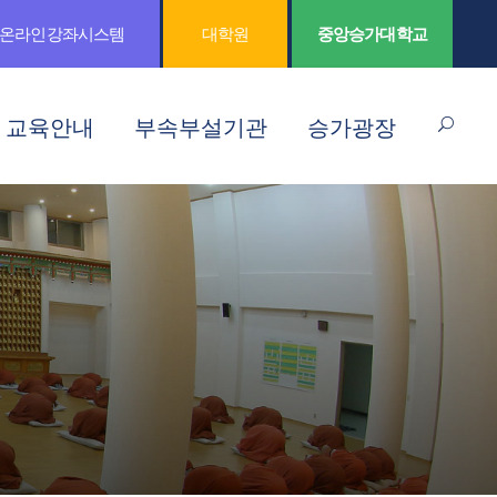
온라인강좌시스템
대학원
중앙승가대학교
교육안내
부속부설기관
승가광장