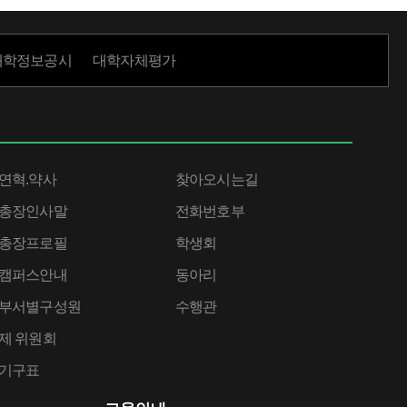
대학정보공시
대학자체평가
연혁.약사
찾아오시는길
총장인사말
전화번호부
총장프로필
학생회
캠퍼스안내
동아리
부서별구성원
수행관
제 위원회
기구표