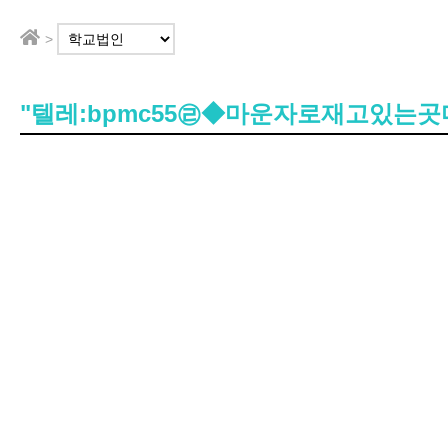
>
"텔레:bpmc55㉣◆마운자로재고있는