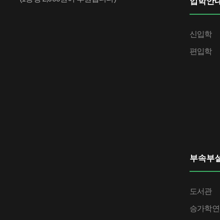
입학안
신입학
편입학
부속부
도서관
승가학연