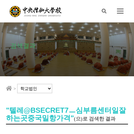
검색결과
>
"텔레@BSECRET7ㅡ심부름센터일잘
하는곳중국밀항가격"
(으)로 검색한 결과