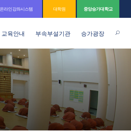
온라인강좌시스템
대학원
중앙승가대학교
교육안내
부속부설기관
승가광장