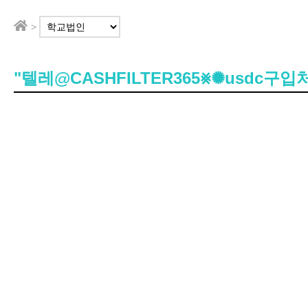
>
"텔레@CASHFILTER365⨳✺usdc