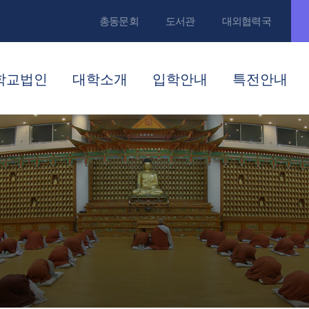
총동문회
도서관
대외협력국
학교법인
대학소개
입학안내
특전안내