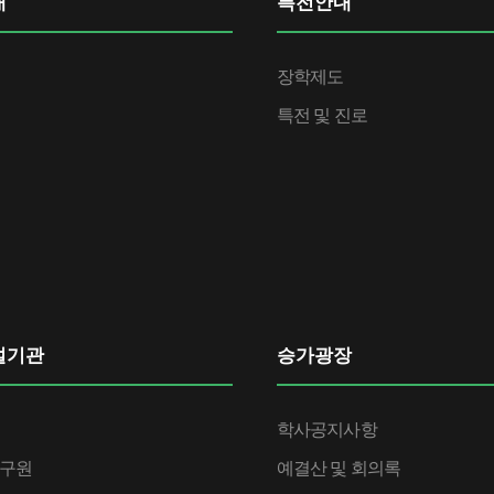
내
특전안내
장학제도
특전 및 진로
설기관
승가광장
학사공지사항
구원
예결산 및 회의록