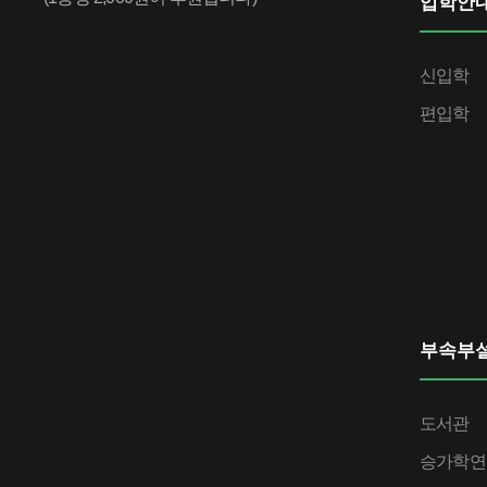
입학안
신입학
편입학
부속부
도서관
승가학연