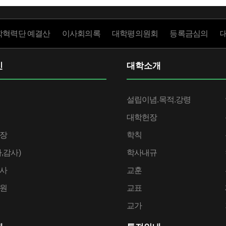
학혁력단 예결산
이사회의록
대학평의원회
등록금심의
인
대학소개
설립이념.목적.강령
대학헌장
장
학칙
,감사)
학사내규
사
교훈
원
교표
교가