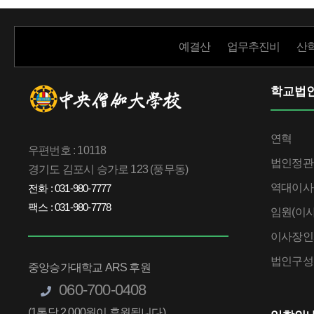
예결산
업무추진비
산
학교법
연혁
우편번호 : 10118
법인정관
경기도 김포시 승가로 123 (풍무동)
역대이사
전화 : 031-980-7777
팩스 : 031-980-7778
임원(이사
이사장인
법인구성
중앙승가대학교 ARS 후원
060-700-0408
(1통당 2,000원이 후원됩니다)