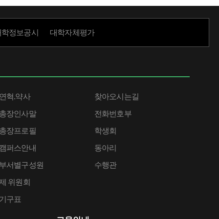
대학정보공시
대학자체평가
연혁.약사
찾아오시는길
총장인사말
전화번호부
총장프로필
학생회
캠퍼스안내
동아리
부서별구성원
수행관
제 위원회
기구표