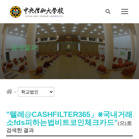
검색결과
>
"텔레@CASHFILTER365」⨳국내거래
소fds피하는법비트코인체크카드"
(으)로
검색한 결과