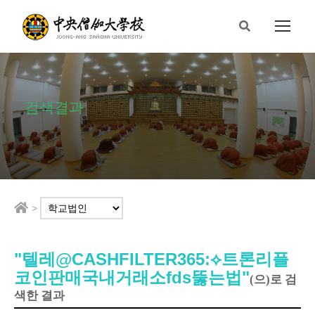
검색결과
>
"텔레@CASHFILTER365:⟡트론리플
코인판매국내거래소fds뚫는법"
(으)로 검
색한 결과