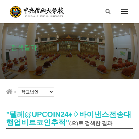
검색결과
>
"텔레@UPCOIN24♦♢바이낸스전송대
행업비트코인추적"
(으)로 검색한 결과