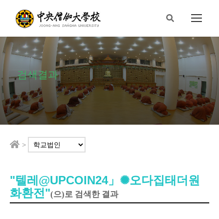
검색결과
>
"텔레@UPCOIN24」✺오다집태더원
화환전"
(으)로 검색한 결과